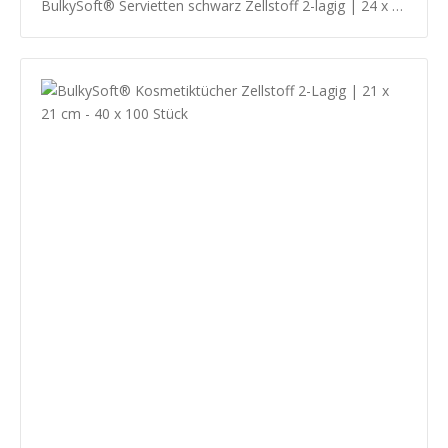
BulkySoft® Servietten schwarz Zellstoff 2-lagig | 24 x 24 cm 1/4 Falz - 20 x 100 Stück