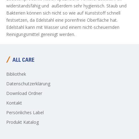
widerstandsfähig und außerdem sehr hygienisch. Staub und
Wartung der Flüssigseifenpumpe
Bakterien können sich nicht so wie auf Kunststoff schnell
Anwendungsbereiche
festsetzen, da Edelstahl eine porenfreie Oberfläche hat.
Allgemeine Verkaufsbedingungen
Edelstahl kann mit Wasser und einem nicht-scheuernden
Reinigungsmittel gereinigt werden.
Disclaimer
Impressum
ALL CARE
Newsletter abonnieren
Datenschutzerklärung
Bibliothek
Datenschutzerklärung
Download Ordner
Kontakt
Persönliches Label
Produkt Katalog