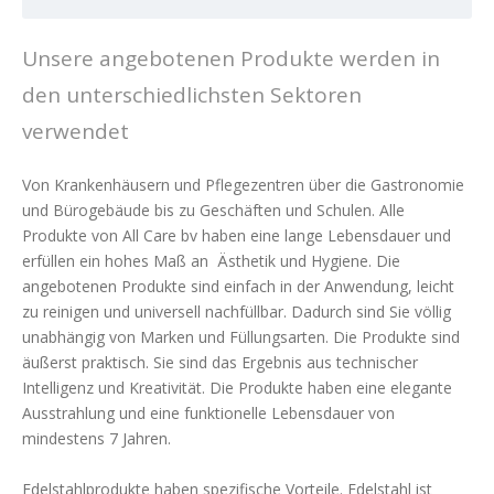
All Care von A-Z
All Care für Grosshändler
Unsere angebotenen Produkte werden in
All Care für Architekten
den unterschiedlichsten Sektoren
All Care für Endbenutzer
verwendet
Geschichte
Von Krankenhäusern und Pflegezentren über die Gastronomie
Bibliothek
und Bürogebäude bis zu Geschäften und Schulen. Alle
Zertifikate
Produkte von All Care bv haben eine lange Lebensdauer und
erfüllen ein hohes Maß an Ästhetik und Hygiene. Die
Custom made
angebotenen Produkte sind einfach in der Anwendung, leicht
Persönliches Label
zu reinigen und universell nachfüllbar. Dadurch sind Sie völlig
unabhängig von Marken und Füllungsarten. Die Produkte sind
Galerie
äußerst praktisch. Sie sind das Ergebnis aus technischer
Projekte
Intelligenz und Kreativität. Die Produkte haben eine elegante
Ausstrahlung und eine funktionelle Lebensdauer von
Service und Wartung
mindestens 7 Jahren.
All Fix
Reinigungs- und Pflegenhinweis
Edelstahlprodukte haben spezifische Vorteile. Edelstahl ist