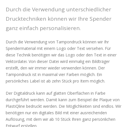
All Care für Grosshändler
Durch die Verwendung unterschiedlicher
All Care für Architekten
Drucktechniken können wir Ihre Spender
All Care für Endbenutzer
ganz einfach personalisieren.
Geschichte
Durch die Verwendung von Tampondruck können wir Ihr
Bibliothek
Spendermaterial mit einem Logo oder Text versehen. Für
Zertifikate
diese Technik benötigen wir das Logo oder den Text in einer
Vektordatei. Von dieser Datei wird einmalig ein Bildträger
Custom made
erstellt, den wir immer wieder verwenden können. Der
Persönliches Label
Tampondruck ist in maximal vier Farben möglich. Ein
persönliches Label ist ab zehn Stück pro Item möglich.
Galerie
Projekte
Der Digitaldruck kann auf glatten Oberflächen in Farbe
durchgeführt werden. Damit kann zum Beispiel die Plaque von
Service und Wartung
PlastiQline bedruckt werden. Die Möglichkeiten sind endlos. Wir
All Fix
benötigen nur ein digitales Bild mit einer ausreichenden
Reinigungs- und Pflegenhinweis
Auflösung, mit dem wir ab 10 Stück Ihren ganz persönlichen
Entwurf erstellen.