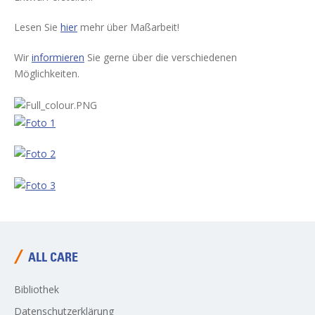
Wartung der Flüssigseifenpumpe
Anwendungsbereiche
Lesen Sie
hier
mehr über Maßarbeit!
Allgemeine Verkaufsbedingungen
Wir
informieren
Sie gerne über die verschiedenen
Disclaimer
Möglichkeiten.
Impressum
Newsletter abonnieren
Datenschutzerklärung
ALL CARE
Bibliothek
Datenschutzerklärung