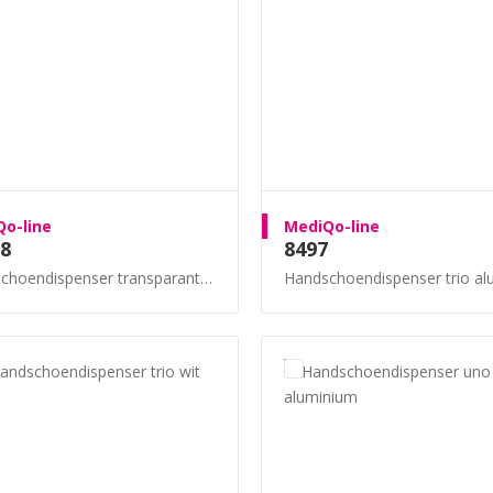
o-line
MediQo-line
8
8497
hoendispenser transparant groot
Handschoendispenser trio alum