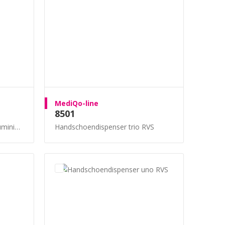
MediQo-line
8501
inium
Handschoendispenser trio RVS