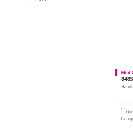
MediQ
8485
Hands