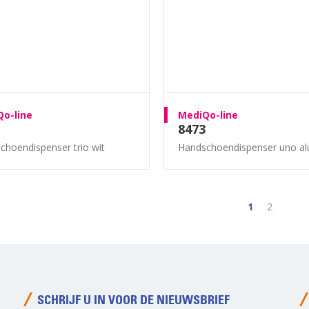
o-line
MediQo-line
8473
choendispenser trio wit
Handschoendispenser uno alum
1
2
SCHRIJF U IN VOOR DE NIEUWSBRIEF