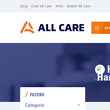
Blog
Over All Care
MVO
Beleef All Care
AL
H
Home
FILTERS
Categorie