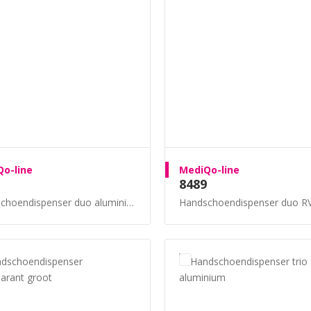
o-line
MediQo-line
8489
choendispenser duo aluminium
Handschoendispenser duo R