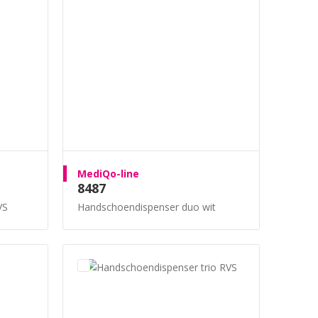
MediQo-line
8487
VS
Handschoendispenser duo wit