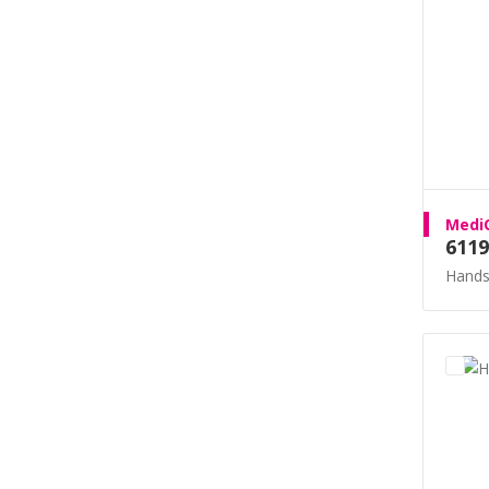
MediQ
6119
Handsc