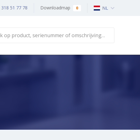
) 318 51 77 78
Downloadmap
NL
0