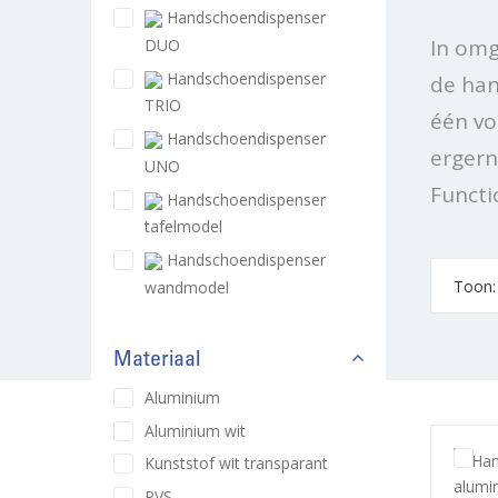
Handschoendispenser
In omg
DUO
Handschoendispenser
de han
TRIO
één vo
Handschoendispenser
ergern
UNO
Functi
Handschoendispenser
tafelmodel
Handschoendispenser
wandmodel
Materiaal
Aluminium
Aluminium wit
Kunststof wit transparant
RVS