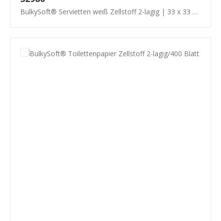
BulkySoft® Servietten weiß Zellstoff 2-lagig | 33 x 33 cm 1/4 Falz - 20 x 100 Stück