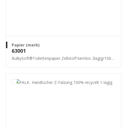
Papier (merk)
63001
BulkySoft®Toilettenpapier Zellstoff kernlos 2lagig/1000 Blatt - 36x 105 Meter