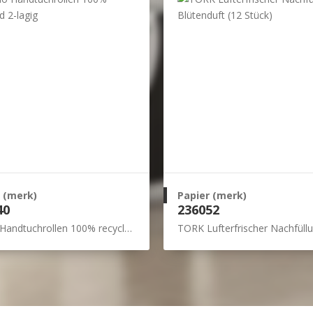
 (merk)
Papier (merk)
40
236052
andtuchrollen 100% recycled 2-lagig
TORK Lufterfrischer Nachfüllung Blütenduft (1