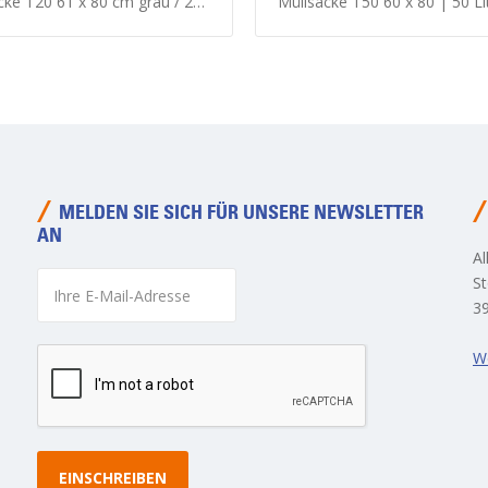
 T20 61 x 80 cm grau / 25 x 20 Stück
Müllsäcke T50 60 x 80 | 50 Liter grau (20 x 2
MELDEN SIE SICH FÜR UNSERE NEWSLETTER
AN
Al
St
3
W
EINSCHREIBEN