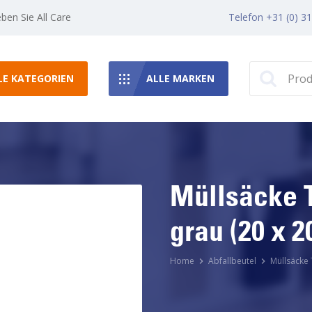
eben Sie All Care
Telefon +31 (0) 3
LE KATEGORIEN
ALLE MARKEN
Müllsäcke T5
grau (20 x 2
Home
Abfallbeutel
Müllsäcke T